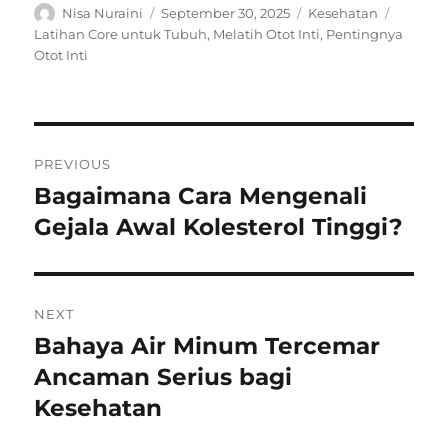
Author
Posted
Categories
Tags
Nisa Nuraini
September 30, 2025
Kesehatan
on
Latihan Core untuk Tubuh
,
Melatih Otot Inti
,
Pentingnya
Otot Inti
Navigasi
PREVIOUS
pos
Bagaimana Cara Mengenali
Previous
post:
Gejala Awal Kolesterol Tinggi?
NEXT
Bahaya Air Minum Tercemar
Next
post:
Ancaman Serius bagi
Kesehatan